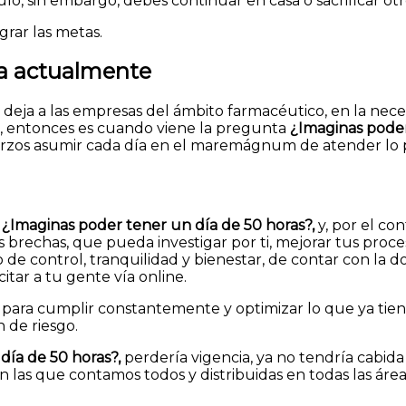
lo, sin embargo, debes continuar en casa o sacrificar ot
grar las metas.
ia actualmente
s, deja a las empresas del ámbito farmacéutico, en la n
s, entonces es cuando viene la pregunta
¿Imaginas poder
erzos asumir cada día en el maremágnum de atender lo pr
,
¿Imaginas poder tener un día de 50 horas?,
y, por el con
 brechas, que pueda investigar por ti, mejorar tus proces
o de control, tranquilidad y bienestar, de contar con la
tar a tu gente vía online.
 para cumplir constantemente y optimizar lo que ya tie
 de riesgo.
día de 50 horas?,
perdería vigencia, ya no tendría cabid
n las que contamos todos y distribuidas en todas las áreas 