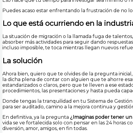
Eso hace que tu tiempo para investigar sea mínimo o nu
Puedes acaso estar enfrentando la frustración de no lo
Lo que está ocurriendo en la industr
La situación de migración o la llamada fuga de talento
absorber más actividades para seguir dando respuesta
incluso imposible, te toca mientras llegan nuevos refu
La solución
Ahora bien, quiero que te olvides de la pregunta inicial
la dicha plena de contar con alguien que te ahorre esas
estandarizados o claros, pero que te lleven a ese estad
procedimientos, las presentaciones y hasta pueda capaci
Donde tengas la tranquilidad en tu Sistema de Gestión
para ser auditado, camino a la mejora continua y gestión
En definitiva, ya la pregunta
¿Imaginas poder tener un 
vida se ve fortalecida solo con pensar en las 24 horas co
diversión, amor, amigos, en fin todas.