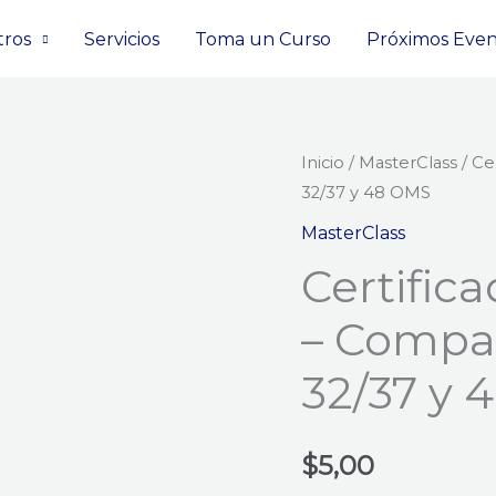
tros
Servicios
Toma un Curso
Próximos Even
Certificado
Inicio
/
MasterClass
/ Ce
32/37 y 48 OMS
de
Masterclass
MasterClass
-
Certific
Comparemos
– Compa
Informe
32/37
32/37 y 
y
48
OMS
$
5,00
cantidad