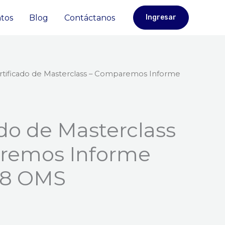
tos
Blog
Contáctanos
Ingresar
rtificado de Masterclass – Comparemos Informe
ado de Masterclass
remos Informe
48 OMS