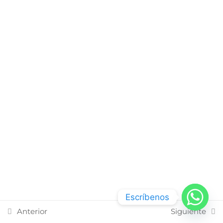
Toma un Curso
Próximos Eventos
Blog
Testimonios
Contáctanos
Ingresar
Copyright © 2026 MetaCoaching BPM | Powered by
Codingtel
Escríbenos
Anterior
Siguiente