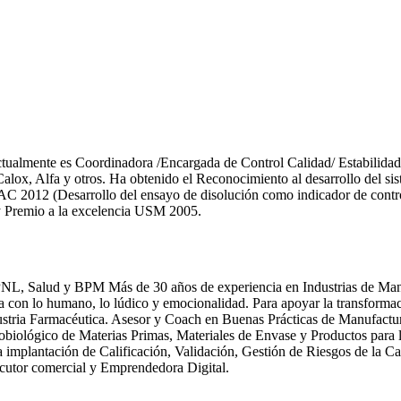
actualmente es Coordinadora /Encargada de Control Calidad/ Estabilida
, Calox, Alfa y otros. Ha obtenido el Reconocimiento al desarrollo 
AC 2012 (Desarrollo del ensayo de disolución como indicador de control
y Premio a la excelencia USM 2005.
NL, Salud y BPM Más de 30 años de experiencia en Industrias de Manuf
 con lo humano, lo lúdico y emocionalidad. Para apoyar la transformac
dustria Farmacéutica. Asesor y Coach en Buenas Prácticas de Manufactur
biológico de Materias Primas, Materiales de Envase y Productos para l
 implantación de Calificación, Validación, Gestión de Riesgos de la C
utor comercial y Emprendedora Digital.