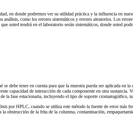
ad, en donde podremos ver su utilidad práctica y la influencia en nuestr
s análisis, como los errores sistemáticos y errores aleatorios. Los error
ue usted tendrá en el laboratorio serán sistemáticos, donde usted podrá 
ué se debe tener en cuenta para que la muestra pueda ser aplicada en l
rente capacidad de interacción de cada componente en otra sustancia. V
de la fase estacionaria, incluyendo el tipo de soporte cromatográfico, t
isis por HPLC, cuando se utiliza este método la fuente de error más fre
 a la obstrucción de la frita de la columna, contaminación, empaquetamie