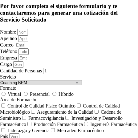
Por favor completa el siguiente formulario y te
contactaremos para generar una cotización del
Servicio Solicitado
Nombre
Apellido
Correo
Teléfono
Empresa
Cargo
Cantidad de Personas
Servicio
Formato
Virtual
Presencial
Híbrido
Área de Formación
Control de Calidad Físico Químico
Control de Calidad
Microbiológico
Aseguramiento de la Calidad
Cadena de
Suministro
Farmacovigilancia
Investigación y Desarrollo
Farmacéutico
Producción Farmacéutica
Ingeniería Farmacéutica
Liderazgo y Gerencia
Mercadeo Farmacéutico
País