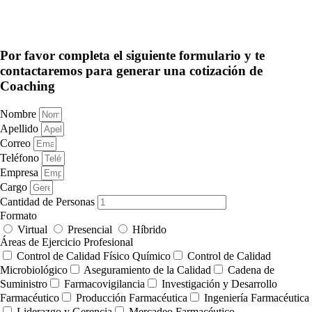
Por favor completa el siguiente formulario y te
contactaremos para generar una cotización de
Coaching
Nombre
Apellido
Correo
Teléfono
Empresa
Cargo
Cantidad de Personas
Formato
Virtual
Presencial
Híbrido
Áreas de Ejercicio Profesional
Control de Calidad Físico Químico
Control de Calidad
Microbiológico
Aseguramiento de la Calidad
Cadena de
Suministro
Farmacovigilancia
Investigación y Desarrollo
Farmacéutico
Producción Farmacéutica
Ingeniería Farmacéutica
Liderazgo y Gerencia
Mercadeo Farmacéutico