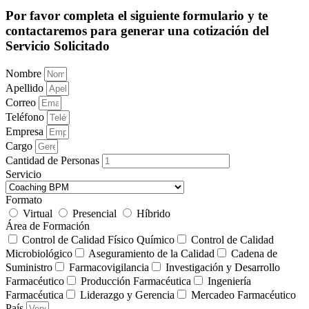
Por favor completa el siguiente formulario y te
contactaremos para generar una cotización del
Servicio Solicitado
Nombre
Apellido
Correo
Teléfono
Empresa
Cargo
Cantidad de Personas
Servicio
Formato
Virtual
Presencial
Híbrido
Área de Formación
Control de Calidad Físico Químico
Control de Calidad
Microbiológico
Aseguramiento de la Calidad
Cadena de
Suministro
Farmacovigilancia
Investigación y Desarrollo
Farmacéutico
Producción Farmacéutica
Ingeniería
Farmacéutica
Liderazgo y Gerencia
Mercadeo Farmacéutico
País